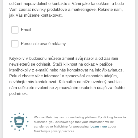
udržení nepravidelného kontaktu s Vámi jako fanouškem a bude
Vám zasílat novinky produktové a marketingové. Řekněte nám,
jak Vás můžeme kontaktovat.
Email
Personalizované reklamy
Kdykoliv v budoucnu můžete změnit svůj názor a od zasílání
newsletterů se odhlásit. Stačí kliknout na odkaz v patičce
kteréhokoliv z e-mailů nebo nás kontaktovat na info@xavian.cz.
Pokud chcete více informací o zpracování osobních údajům,
neváhejte nás kontaktovat. Kliknutím na níže uvedený souhlas
nám udělujete svolení se zpracováním osobních údajů za těchto
podmínek.
We use Mailchimp as our marketing platform. By clicking below to
subscribe, you acknowledge that your information will be
transferred to Mailchimp for processing.
Learn more
about
Mailchimp's privacy practices.